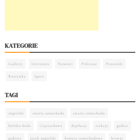
KATEGORIE
Gadżety
Literatura
Nowości
Polecane
Pozostałe
Rozrywka
Sport
TAGI
angielski
awaria samochodu
awarie samochodu
bielsko-biała
Częstochowa
depilacja
erekcja
gadżet
gadżety
język angielski
kamera samochodowa
krawat