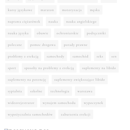
kursy językowe
maraton
motoryzacja
męska
naprawa ciężarówek
nauka
nauka angielskiego
nauka języka
obuwie
ochroniarskie
podręczniki
polecane
pomoc drogowa
porady prawne
problemy z erekcją
samochody
samochód
seks
sen
sport
sposoby na problemy z erekcją
suplementy na libido
suplementy na potencję
suplementy zwiększające libido
sypialnia
szkolne
technologia
warszawa
wideorejestrator
wynajem samochodu
wypoczynek
wypożyczalnia samochodów
zaburzenia erekcji