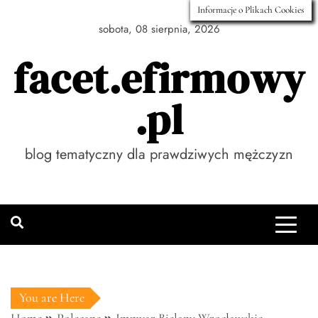
Skip
Informacje o Plikach Cookies
to
sobota, 08 sierpnia, 2026
content
facet.efirmowy
.pl
blog tematyczny dla prawdziwych mężczyzn
You are Here