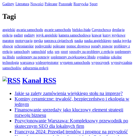
Gadżety
Literatura
Nowości
Polecane
Pozostałe
Rozrywka
Sport
Tagi
angielski
awaria samochodu
awarie samochodu
bielsko-biała
Częstochowa
depilacja
erekcja
gadżet
gadżety
język angielski
kamera samochodowa
krawat
kursy językowe
maraton
motoryzacja
męska
naprawa ciężarówek
nauka
nauka angielskiego
nauka języka
obuwie
ochroniarskie
podręczniki
polecane
pomoc drogowa
porady prawne
problemy z
erekcją
samochody
samochód
seks
sen
sport
sposoby na problemy z erekcją
suplementy
na libido
suplementy na potencję
suplementy zwiększające libido
sypialnia
szkolne
technologia
warszawa
wideorejestrator
wynajem samochodu
wypoczynek
wypożyczalnia
samochodów
zaburzenia erekcji
Kanał RSS
Jakie są zalety zamówienia wiejskiego stołu na imprezę?
Kominy ceramiczne: trwałość, bezpieczeństwo i ekologia w
jednym
Finansowanie sprzedaży jako kluczowy element strategii
rozwoju biznesu
Pozycjonowanie Warszawa: Kompleksowy przewodnik po
skutecznym SEO dla lokalnych firm
Franczyza 2024: Przegląd trendów i prognoz na przyszłość