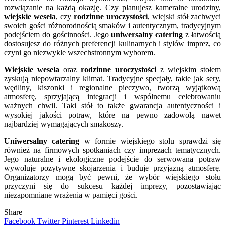
rozwiązanie na każdą okazję. Czy planujesz kameralne urodziny,
wiejskie wesela
, czy
rodzinne uroczystości
, wiejski stół zachwyci
swoich gości różnorodnością smaków i autentycznym, tradycyjnym
podejściem do gościnności. Jego
uniwersalny catering
z łatwością
dostosujesz do różnych preferencji kulinarnych i stylów imprez, co
czyni go niezwykle wszechstronnym wyborem.
Wiejskie wesela
oraz
rodzinne uroczystości
z wiejskim stołem
zyskują niepowtarzalny klimat. Tradycyjne specjały, takie jak sery,
wędliny, kiszonki i regionalne pieczywo, tworzą wyjątkową
atmosferę, sprzyjającą integracji i wspólnemu celebrowaniu
ważnych chwil. Taki stół to także gwarancja autentyczności i
wysokiej jakości potraw, które na pewno zadowolą nawet
najbardziej wymagających smakoszy.
Uniwersalny catering
w formie wiejskiego stołu sprawdzi się
również na firmowych spotkaniach czy imprezach tematycznych.
Jego naturalne i ekologiczne podejście do serwowana potraw
wywołuje pozytywne skojarzenia i buduje przyjazną atmosferę.
Organizatorzy mogą być pewni, że wybór wiejskiego stołu
przyczyni się do sukcesu każdej imprezy, pozostawiając
niezapomniane wrażenia w pamięci gości.
Share
Facebook
Twitter
Pinterest
Linkedin