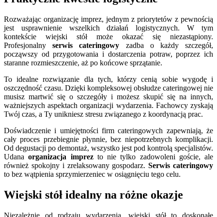
Rozważając organizację imprez, jednym z priorytetów z pewnością
jest usprawnienie wszelkich działań logistycznych. W tym
kontekście wiejski stół może okazać się niezastąpiony.
Profesjonalny
serwis cateringowy
zadba o każdy szczegół,
począwszy od przygotowania i dostarczenia potraw, poprzez ich
staranne rozmieszczenie, aż po końcowe sprzątanie.
To idealne rozwiązanie dla tych, którzy cenią sobie wygodę i
oszczędność czasu. Dzięki kompleksowej obsłudze cateringowej nie
musisz martwić się o szczegóły i możesz skupić się na innych,
ważniejszych aspektach organizacji wydarzenia. Fachowcy zyskają
Twój czas, a Ty unikniesz stresu związanego z koordynacją prac.
Doświadczenie i umiejętności firm cateringowych zapewniają, że
cały proces przebiegnie płynnie, bez niepotrzebnych komplikacji.
Od degustacji po demontaż, wszystko jest pod kontrolą specjalistów.
Udana
organizacja imprez
to nie tylko zadowoleni goście, ale
również spokojny i zrelaksowany gospodarz.
Serwis cateringowy
to bez wątpienia sprzymierzeniec w osiągnięciu tego celu.
Wiejski stół idealny na różne okazje
Niezależnie od rodzaju wydarzenia, wiejski stół to doskonałe