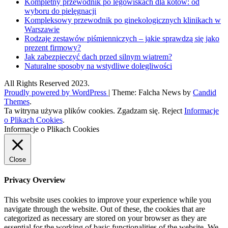
Kompletny przewodnik po legowiskach dla kotów: od
wyboru do pielęgnacji
Kompleksowy przewodnik po ginekologicznych klinikach w
Warszawie
Rodzaje zestawów piśmienniczych – jakie sprawdzą się jako
prezent firmowy?
Jak zabezpieczyć dach przed silnym wiatrem?
Naturalne sposoby na wstydliwe dolegliwości
All Rights Reserved 2023.
Proudly powered by WordPress
|
Theme: Falcha News by
Candid
Themes
.
Ta witryna używa plików cookies.
Zgadzam się.
Reject
Informacje
o Plikach Cookies
.
Informacje o Plikach Cookies
Close
Privacy Overview
This website uses cookies to improve your experience while you
navigate through the website. Out of these, the cookies that are
categorized as necessary are stored on your browser as they are
essential for the working of basic functionalities of the website. We