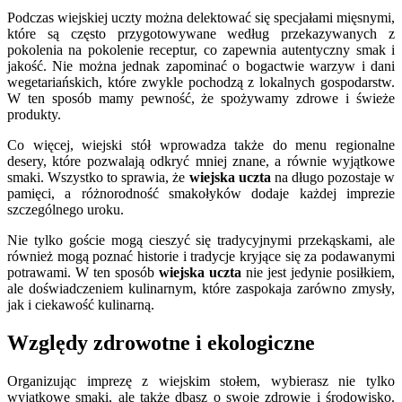
Podczas wiejskiej uczty można delektować się specjałami mięsnymi,
które są często przygotowywane według przekazywanych z
pokolenia na pokolenie receptur, co zapewnia autentyczny smak i
jakość. Nie można jednak zapominać o bogactwie warzyw i dani
wegetariańskich, które zwykle pochodzą z lokalnych gospodarstw.
W ten sposób mamy pewność, że spożywamy zdrowe i świeże
produkty.
Co więcej, wiejski stół wprowadza także do menu regionalne
desery, które pozwalają odkryć mniej znane, a równie wyjątkowe
smaki. Wszystko to sprawia, że
wiejska uczta
na długo pozostaje w
pamięci, a różnorodność smakołyków dodaje każdej imprezie
szczególnego uroku.
Nie tylko goście mogą cieszyć się tradycyjnymi przekąskami, ale
również mogą poznać historie i tradycje kryjące się za podawanymi
potrawami. W ten sposób
wiejska uczta
nie jest jedynie posiłkiem,
ale doświadczeniem kulinarnym, które zaspokaja zarówno zmysły,
jak i ciekawość kulinarną.
Względy zdrowotne i ekologiczne
Organizując imprezę z wiejskim stołem, wybierasz nie tylko
wyjątkowe smaki, ale także dbasz o swoje zdrowie i środowisko.