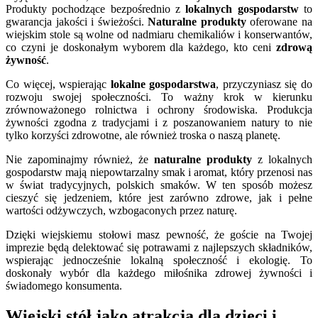
Produkty pochodzące bezpośrednio z
lokalnych gospodarstw
to
gwarancja jakości i świeżości.
Naturalne produkty
oferowane na
wiejskim stole są wolne od nadmiaru chemikaliów i konserwantów,
co czyni je doskonałym wyborem dla każdego, kto ceni
zdrową
żywność
.
Co więcej, wspierając
lokalne gospodarstwa
, przyczyniasz się do
rozwoju swojej społeczności. To ważny krok w kierunku
zrównoważonego rolnictwa i ochrony środowiska. Produkcja
żywności zgodna z tradycjami i z poszanowaniem natury to nie
tylko korzyści zdrowotne, ale również troska o naszą planetę.
Nie zapominajmy również, że
naturalne produkty
z lokalnych
gospodarstw mają niepowtarzalny smak i aromat, który przenosi nas
w świat tradycyjnych, polskich smaków. W ten sposób możesz
cieszyć się jedzeniem, które jest zarówno zdrowe, jak i pełne
wartości odżywczych, wzbogaconych przez naturę.
Dzięki wiejskiemu stołowi masz pewność, że goście na Twojej
imprezie będą delektować się potrawami z najlepszych składników,
wspierając jednocześnie lokalną społeczność i ekologię. To
doskonały wybór dla każdego miłośnika zdrowej żywności i
świadomego konsumenta.
Wiejski stół jako atrakcja dla dzieci i