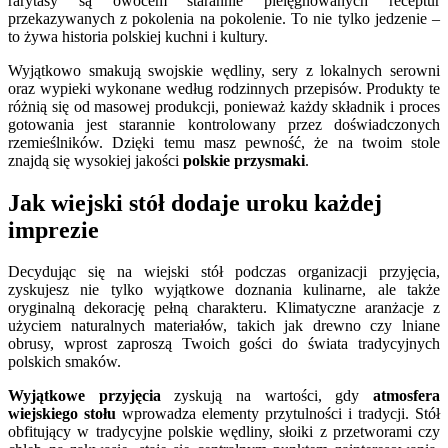
rarytasy są owocem starannie pielęgnowanych receptur
przekazywanych z pokolenia na pokolenie. To nie tylko jedzenie –
to żywa historia polskiej kuchni i kultury.
Wyjątkowo smakują swojskie wędliny, sery z lokalnych serowni
oraz wypieki wykonane według rodzinnych przepisów. Produkty te
różnią się od masowej produkcji, ponieważ każdy składnik i proces
gotowania jest starannie kontrolowany przez doświadczonych
rzemieślników. Dzięki temu masz pewność, że na twoim stole
znajdą się wysokiej jakości
polskie przysmaki
.
Jak wiejski stół dodaje uroku każdej
imprezie
Decydując się na wiejski stół podczas organizacji przyjęcia,
zyskujesz nie tylko wyjątkowe doznania kulinarne, ale także
oryginalną dekorację pełną charakteru. Klimatyczne aranżacje z
użyciem naturalnych materiałów, takich jak drewno czy lniane
obrusy, wprost zaproszą Twoich gości do świata tradycyjnych
polskich smaków.
Wyjątkowe przyjęcia
zyskują na wartości, gdy
atmosfera
wiejskiego stołu
wprowadza elementy przytulności i tradycji. Stół
obfitujący w tradycyjne polskie wędliny, słoiki z przetworami czy