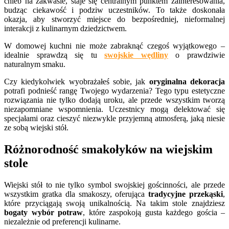
chleb na zakwasie, staje się centralnym punktem zainteresowania,
budząc ciekawość i podziw uczestników. To także doskonała
okazja, aby stworzyć miejsce do bezpośredniej, nieformalnej
interakcji z kulinarnym dziedzictwem.
W domowej kuchni nie może zabraknąć czegoś wyjątkowego –
idealnie sprawdzą się tu
swojskie wędliny
o prawdziwie
naturalnym smaku.
Czy kiedykolwiek wyobrażałeś sobie, jak
oryginalna dekoracja
potrafi podnieść rangę Twojego wydarzenia? Tego typu estetyczne
rozwiązania nie tylko dodają uroku, ale przede wszystkim tworzą
niezapomniane wspomnienia. Uczestnicy mogą delektować się
specjałami oraz cieszyć niezwykle przyjemną atmosferą, jaką niesie
ze sobą wiejski stół.
Różnorodność smakołyków na wiejskim
stole
Wiejski stół to nie tylko symbol swojskiej gościnności, ale przede
wszystkim gratka dla smakoszy, oferująca
tradycyjne przekąski
,
które przyciągają swoją unikalnością. Na takim stole znajdziesz
bogaty wybór potraw
, które zaspokoją gusta każdego gościa –
niezależnie od preferencji kulinarne.