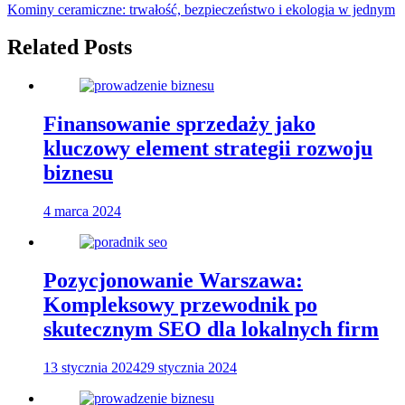
Nawigacja
Kominy ceramiczne: trwałość, bezpieczeństwo i ekologia w jednym
wpisu
Related Posts
Finansowanie sprzedaży jako
kluczowy element strategii rozwoju
biznesu
4 marca 2024
Pozycjonowanie Warszawa:
Kompleksowy przewodnik po
skutecznym SEO dla lokalnych firm
13 stycznia 2024
29 stycznia 2024