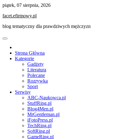
Skip
piątek, 07 sierpnia, 2026
to
facet.efirmowy.pl
content
blog tematyczny dla prawdziwych mężczyzn
Strona Główna
Kategorie
Gadżety
Literatura
Polecane
Rozrywka
Sport
Serwisy
ABC-Naukowca.pl
StuffRing.pl
Blog4Men.pl
MrGentleman.pl
iFotoPress.pl
TechRing.pl
SoftRing.pl
GameRing.pl