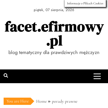
Skip
Informacje o Plikach Cookies
to
piątek, 07 sierpnia, 2026
content
facet.efirmowy
.pl
blog tematyczny dla prawdziwych mężczyzn
You are Here
Home
porady prawne