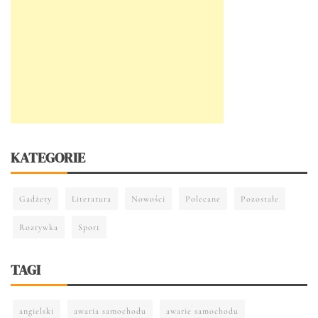
KATEGORIE
Gadżety
Literatura
Nowości
Polecane
Pozostałe
Rozrywka
Sport
TAGI
angielski
awaria samochodu
awarie samochodu