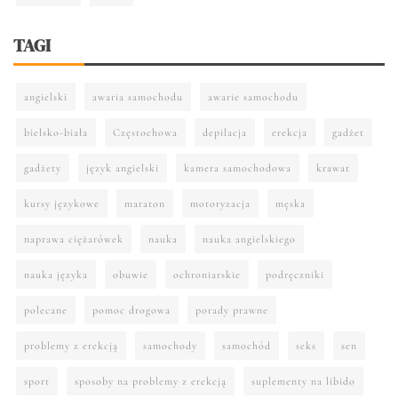
TAGI
angielski
awaria samochodu
awarie samochodu
bielsko-biała
Częstochowa
depilacja
erekcja
gadżet
gadżety
język angielski
kamera samochodowa
krawat
kursy językowe
maraton
motoryzacja
męska
naprawa ciężarówek
nauka
nauka angielskiego
nauka języka
obuwie
ochroniarskie
podręczniki
polecane
pomoc drogowa
porady prawne
problemy z erekcją
samochody
samochód
seks
sen
sport
sposoby na problemy z erekcją
suplementy na libido