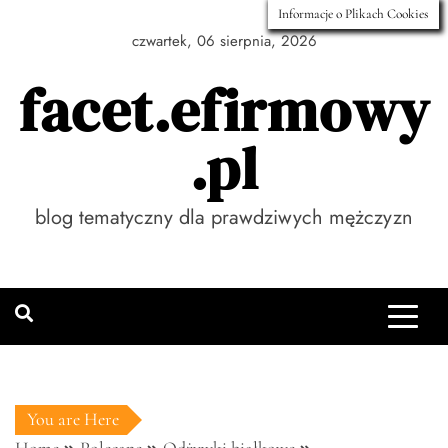
Skip
Informacje o Plikach Cookies
to
czwartek, 06 sierpnia, 2026
content
facet.efirmowy
.pl
blog tematyczny dla prawdziwych mężczyzn
You are Here