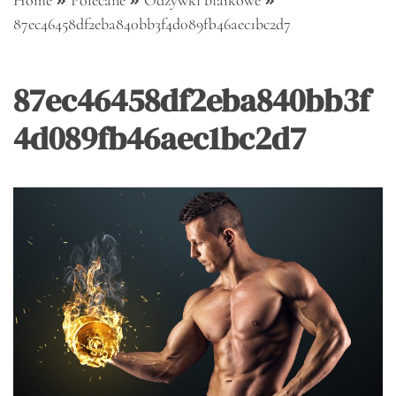
Home
Polecane
Odżywki białkowe
87ec46458df2eba840bb3f4d089fb46aec1bc2d7
87ec46458df2eba840bb3f
4d089fb46aec1bc2d7