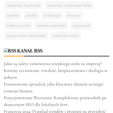
suplementy na potencję
suplementy zwiększające libido
sypialnia
szkolne
technologia
warszawa
wideorejestrator
wynajem samochodu
wypoczynek
wypożyczalnia samochodów
zaburzenia erekcji
KANAŁ RSS
Jakie są zalety zamówienia wiejskiego stołu na imprezę?
Kominy ceramiczne: trwałość, bezpieczeństwo i ekologia w
jednym
Finansowanie sprzedaży jako kluczowy element strategii
rozwoju biznesu
Pozycjonowanie Warszawa: Kompleksowy przewodnik po
skutecznym SEO dla lokalnych firm
Franczyza 2024: Przegląd trendów i prognoz na przyszłość