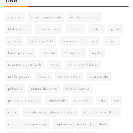
TAGI
angielski
awaria samochodu
awarie samochodu
bielsko-biała
Częstochowa
depilacja
erekcja
gadżet
gadżety
język angielski
kamera samochodowa
krawat
kursy językowe
maraton
motoryzacja
męska
naprawa ciężarówek
nauka
nauka angielskiego
nauka języka
obuwie
ochroniarskie
podręczniki
polecane
pomoc drogowa
porady prawne
problemy z erekcją
samochody
samochód
seks
sen
sport
sposoby na problemy z erekcją
suplementy na libido
suplementy na potencję
suplementy zwiększające libido