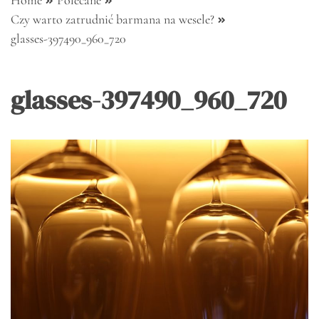
Home
Polecane
Czy warto zatrudnić barmana na wesele?
glasses-397490_960_720
glasses-397490_960_720