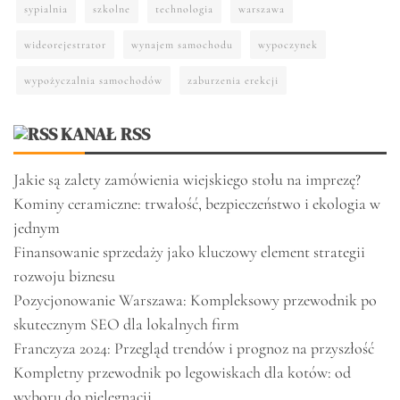
sypialnia
szkolne
technologia
warszawa
wideorejestrator
wynajem samochodu
wypoczynek
wypożyczalnia samochodów
zaburzenia erekcji
KANAŁ RSS
Jakie są zalety zamówienia wiejskiego stołu na imprezę?
Kominy ceramiczne: trwałość, bezpieczeństwo i ekologia w
jednym
Finansowanie sprzedaży jako kluczowy element strategii
rozwoju biznesu
Pozycjonowanie Warszawa: Kompleksowy przewodnik po
skutecznym SEO dla lokalnych firm
Franczyza 2024: Przegląd trendów i prognoz na przyszłość
Kompletny przewodnik po legowiskach dla kotów: od
wyboru do pielęgnacji