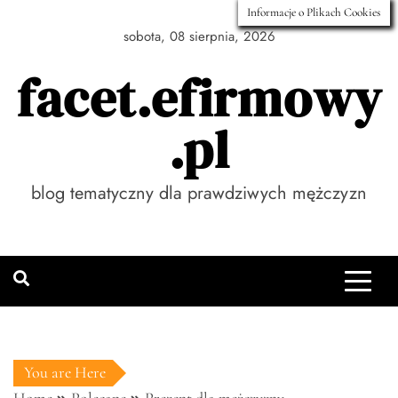
Skip
Informacje o Plikach Cookies
to
sobota, 08 sierpnia, 2026
content
facet.efirmowy
.pl
blog tematyczny dla prawdziwych mężczyzn
You are Here