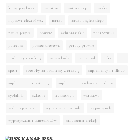
kursy językowe
maraton
motoryzacja
męska
naprawa ciężarówek
nauka
nauka angielskiego
nauka języka
obuwie
ochroniarskie
podręczniki
polecane
pomoc drogowa
porady prawne
problemy z erekcją
samochody
samochód
seks
sen
sport
sposoby na problemy z erekcją
suplementy na libido
suplementy na potencję
suplementy zwiększające libido
sypialnia
szkolne
technologia
warszawa
wideorejestrator
wynajem samochodu
wypoczynek
wypożyczalnia samochodów
zaburzenia erekcji
KANAŁ RSS