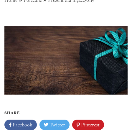
Home
Polecane
Prezent dla mężczyzny
SHARE
Facebook
Twitter
Pinterest