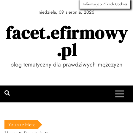
Skip
Informacje o Plikach Cookies
to
niedziela, 09 sierpnia, 2026
content
facet.efirmowy
.pl
blog tematyczny dla prawdziwych mężczyzn
You are Here