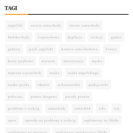
TAGI
angielski
awaria samochodu
awarie samochodu
bielsko-biała
Częstochowa
depilacja
erekcja
gadżet
gadżety
język angielski
kamera samochodowa
krawat
kursy językowe
maraton
motoryzacja
męska
naprawa ciężarówek
nauka
nauka angielskiego
nauka języka
obuwie
ochroniarskie
podręczniki
polecane
pomoc drogowa
porady prawne
problemy z erekcją
samochody
samochód
seks
sen
sport
sposoby na problemy z erekcją
suplementy na libido
suplementy na potencję
suplementy zwiększające libido