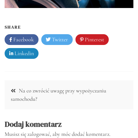
SHARE
Facebook
Twitter
Pinterest
Linkedin
Nawigacja
Na co zwrócić uwagę przy wypożyczaniu
wpisu
samochodu?
Dodaj komentarz
Musisz się
zalogować
, aby móc dodać komentarz.