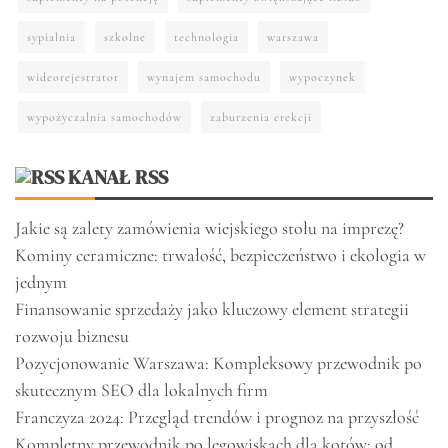
sypialnia
szkolne
technologia
warszawa
wideorejestrator
wynajem samochodu
wypoczynek
wypożyczalnia samochodów
zaburzenia erekcji
KANAŁ RSS
Jakie są zalety zamówienia wiejskiego stołu na imprezę?
Kominy ceramiczne: trwałość, bezpieczeństwo i ekologia w
jednym
Finansowanie sprzedaży jako kluczowy element strategii
rozwoju biznesu
Pozycjonowanie Warszawa: Kompleksowy przewodnik po
skutecznym SEO dla lokalnych firm
Franczyza 2024: Przegląd trendów i prognoz na przyszłość
Kompletny przewodnik po legowiskach dla kotów: od