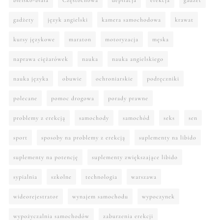
gadżety
język angielski
kamera samochodowa
krawat
kursy językowe
maraton
motoryzacja
męska
naprawa ciężarówek
nauka
nauka angielskiego
nauka języka
obuwie
ochroniarskie
podręczniki
polecane
pomoc drogowa
porady prawne
problemy z erekcją
samochody
samochód
seks
sen
sport
sposoby na problemy z erekcją
suplementy na libido
suplementy na potencję
suplementy zwiększające libido
sypialnia
szkolne
technologia
warszawa
wideorejestrator
wynajem samochodu
wypoczynek
wypożyczalnia samochodów
zaburzenia erekcji