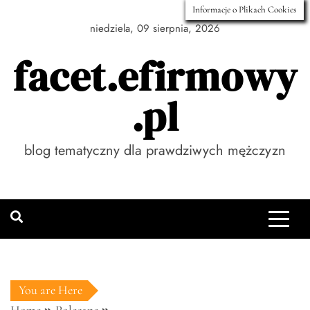
Skip
Informacje o Plikach Cookies
to
niedziela, 09 sierpnia, 2026
content
facet.efirmowy
.pl
blog tematyczny dla prawdziwych mężczyzn
You are Here