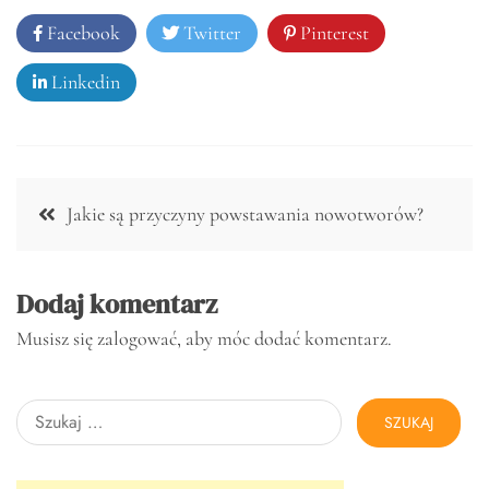
Facebook
Twitter
Pinterest
Linkedin
Nawigacja
Jakie są przyczyny powstawania nowotworów?
wpisu
Dodaj komentarz
Musisz się
zalogować
, aby móc dodać komentarz.
Szukaj: