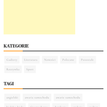
KATEGORIE
Gadżety
Literatura
Nowości
Polecane
Pozostałe
Rozrywka
Sport
TAGI
angielski
awaria samochodu
awarie samochodu
bielsko-biała
Częstochowa
depilacja
erekcja
gadżet