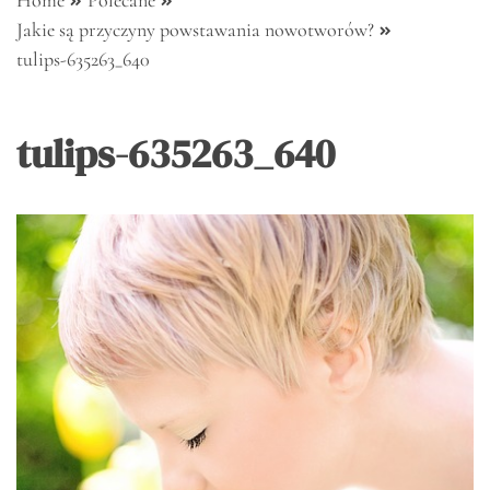
Home
Polecane
Jakie są przyczyny powstawania nowotworów?
tulips-635263_640
tulips-635263_640