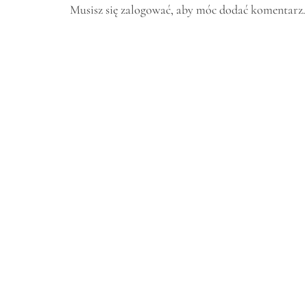
Musisz się
zalogować
, aby móc dodać komentarz.