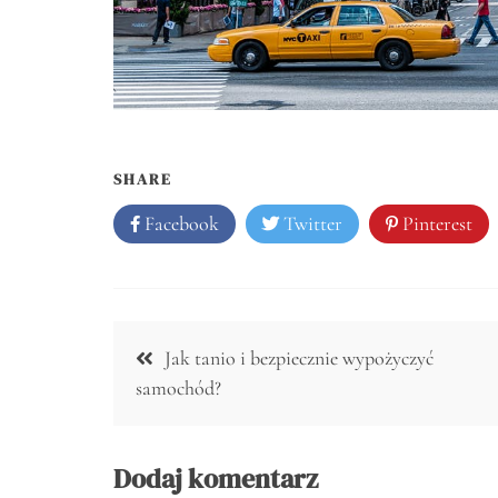
SHARE
Facebook
Twitter
Pinterest
Nawigacja
Jak tanio i bezpiecznie wypożyczyć
wpisu
samochód?
Dodaj komentarz