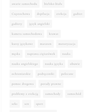
awarie samochodu
bielsko-biała
Częstochowa
depilacja
erekcja
gadżet
gadżety
język angielski
kamera samochodowa
krawat
kursy językowe
maraton
motoryzacja
męska
naprawa ciężarówek
nauka
nauka angielskiego
nauka języka
obuwie
ochroniarskie
podręczniki
polecane
pomoc drogowa
porady prawne
problemy z erekcją
samochody
samochód
seks
sen
sport