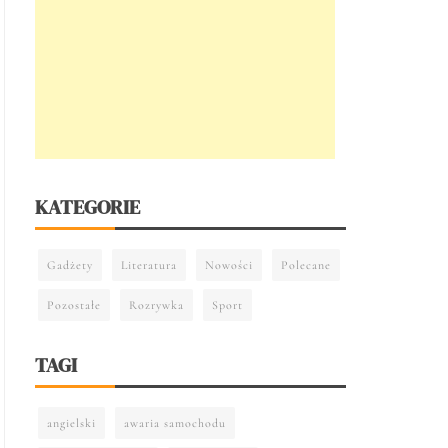
KATEGORIE
Gadżety
Literatura
Nowości
Polecane
Pozostałe
Rozrywka
Sport
TAGI
angielski
awaria samochodu