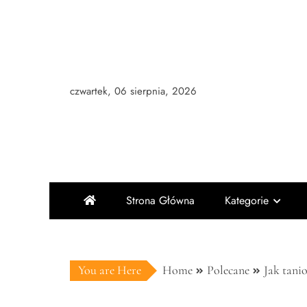
Skip
to
content
czwartek, 06 sierpnia, 2026
Strona Główna
Kategorie
You are Here
Home
Polecane
Jak tani