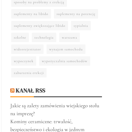
sposoby na problemy z erekcją
suplementy na libido
suplementy na potencję
suplementy zwiększające libido
sypialnia
szkolne
technologia
warszawa
wideorejestrator
wynajem samochodu
wypoczynek
wypożyczalnia samochodów
zaburzenia erekcji
KANAŁ RSS
Jakie są zalety zamówienia wiejskiego stołu
na imprezę?
Kominy ceramiczne: trwałość,
bezpieczeństwo i ekologia w jednym