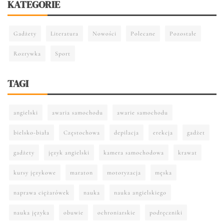
KATEGORIE
Gadżety
Literatura
Nowości
Polecane
Pozostałe
Rozrywka
Sport
TAGI
angielski
awaria samochodu
awarie samochodu
bielsko-biała
Częstochowa
depilacja
erekcja
gadżet
gadżety
język angielski
kamera samochodowa
krawat
kursy językowe
maraton
motoryzacja
męska
naprawa ciężarówek
nauka
nauka angielskiego
nauka języka
obuwie
ochroniarskie
podręczniki