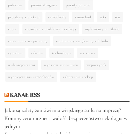
polecane
pomoc drogowa
porady prawne
problemy z erekcją
samochody
samochód
seks
sen
sport
sposoby na problemy z erekcją
suplementy na libido
suplementy na potencję
suplementy zwiększające libido
sypialnia
szkolne
technologia
warszawa
wideorejestrator
wynajem samochodu
wypoczynek
wypożyczalnia samochodów
zaburzenia erekcji
KANAŁ RSS
Jakie są zalety zamówienia wiejskiego stołu na imprezę?
Kominy ceramiczne: trwałość, bezpieczeństwo i ekologia w
jednym